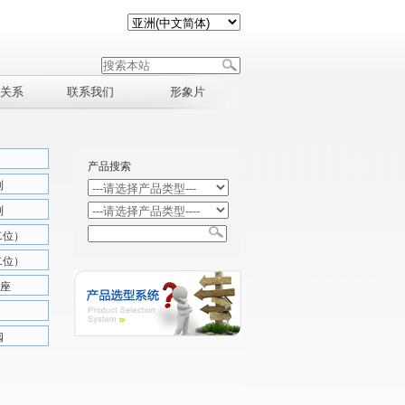
关系
联系我们
形象片
产品搜索
列
列
二位）
二位）
底座
阀